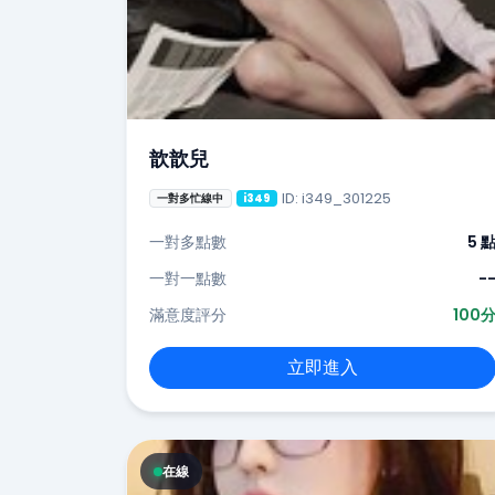
歆歆兒
ID: i349_301225
一對多忙線中
i349
一對多點數
5 
一對一點數
-
滿意度評分
100
立即進入
在線