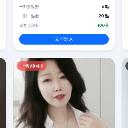
點
一對多點數
5 點
點
一對一點數
20 點
分
滿意度評分
100分
立即進入
一對多忙線中