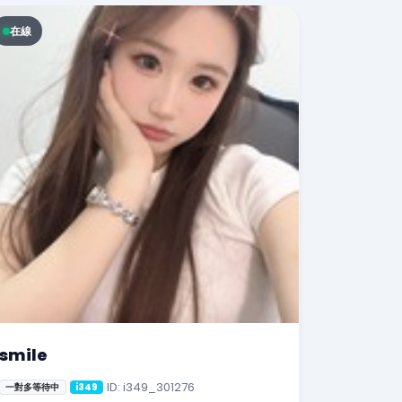
在線
smile
ID: i349_301276
一對多等待中
i349