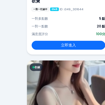
欲寶
ID: i349_301644
一對一忙線中
i349
一對多點數
5 
一對一點數
20 
滿意度評分
100
立即進入
在線