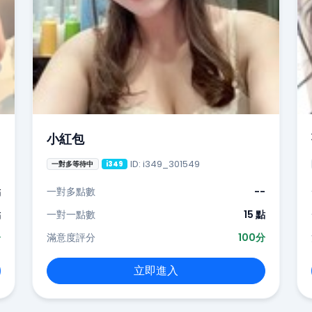
小紅包
ID: i349_301549
一對多等待中
i349
點
一對多點數
--
點
一對一點數
15 點
分
滿意度評分
100分
立即進入