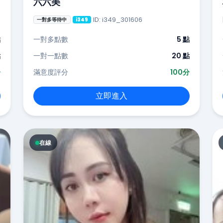
六六美
ID: i349_301606
一對多等待中
i349
點
一對多點數
5 點
點
一對一點數
20 點
分
滿意度評分
100分
立即進入
在線