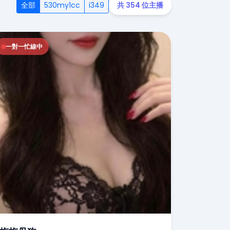
全部
530my1cc
i349
共 354 位主播
一對一忙線中