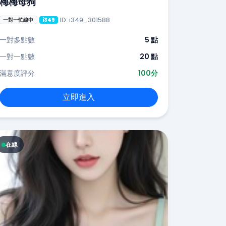
梅梅母狗
ID: i349_301588
一對一忙線中
i349
一對多點數
5 點
一對一點數
20 點
滿意度評分
100分
立即進入
在線