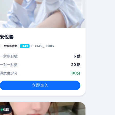
安悅醬
ID: i349_301116
一對多等待中
i349
一對多點數
5 點
一對一點數
20 點
滿意度評分
100分
立即進入
在線