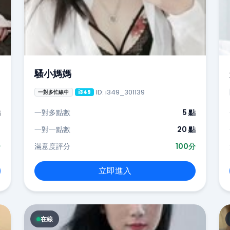
騷小媽媽
ID: i349_301139
一對多忙線中
i349
點
一對多點數
5 點
-
一對一點數
20 點
分
滿意度評分
100分
立即進入
在線