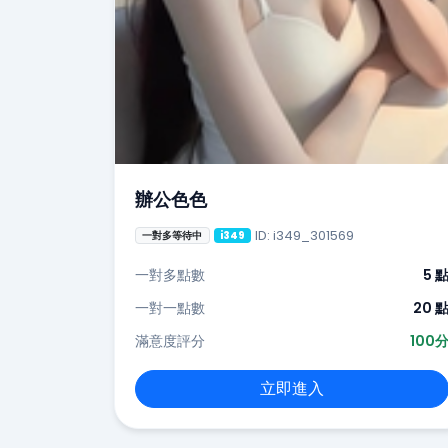
辦公色色
ID: i349_301569
一對多等待中
i349
一對多點數
5 
一對一點數
20 
滿意度評分
100
立即進入