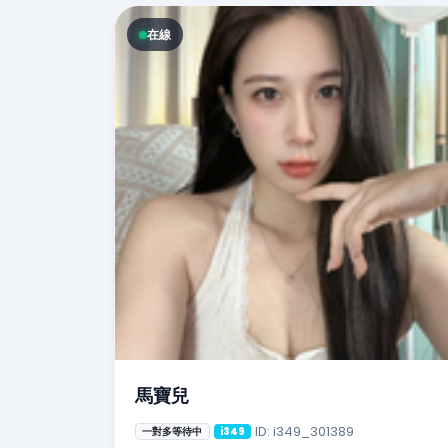
在線
馬寶兒
ID: i349_301389
一對多等待中
i349