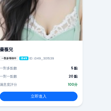
薔薇兒
ID: i349_301539
一對多等待中
i349
一對多點數
5 點
一對一點數
20 點
滿意度評分
100分
立即進入