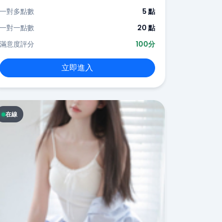
一對多點數
5 點
一對一點數
20 點
滿意度評分
100分
立即進入
在線