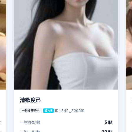
清歡度己
ID: i349_300991
一對多等待中
i349
點
一對多點數
5 點